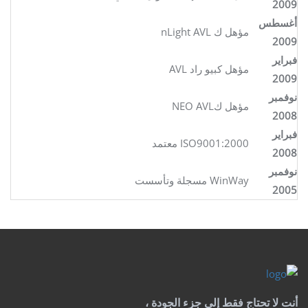
2009
أغسطس
مؤهل ك nLight AVL
2009
فبراير
مؤهل كبيو راد AVL
2009
نوفمبر
مؤهل كNEO AVL
2008
فبراير
ISO9001:2000 معتمد
2008
نوفمبر
WinWay مسجلة وتأسست
2005
أنت لا تحتاج فقط إلى جزء الجودة ،