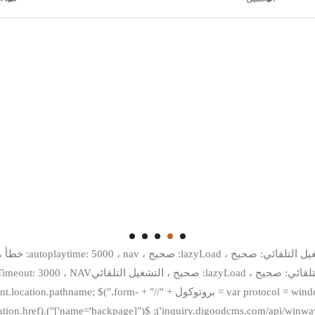
العناصر: 5 } } }) $(الدالة () { (الوظيفة () { tion.protocol; var host