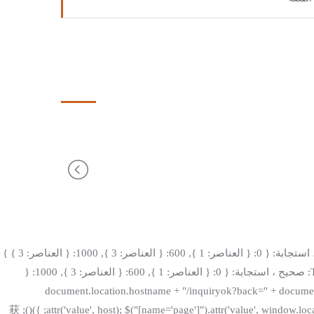
"); }); $('.our-products').owlCarousel({ حلقة: صحيح ، الهامش: 10 ، التشغيل التلقائي: صحيح ، lazyLoad: صحيح ، autoplaytime: 5000 ، nav: خطأ ، استجابة: { 0: { العناصر: 1 }, 600: { العناصر: 3 }, 1000: { العناصر: 3 } }
}) $('.projectsmc').owlCarousel({ حلقة: صحيح ، الهامش: 10 ، التشغيل التلقائي: صحيح ، lazyLoad: صحيح ، التشغيل التلقائيTimeout: 3000 ، NAV: صحيح ، استجابة: { 0: { العناصر: 1 }, 600: { العناصر: 3 }, 1000: {
var protocol = window.loca = بروتوكول + "//" + document.location.hostname + "/inquiryok?back=" + document.location.pathname; $(".form-
d46217b07bd08f0edac981ab1c5a2c8b").attr('إجراء', بروتوكول + '//inquiry.digoodcms.com/api/winwaytech'); $("[name='backpage']").attr('value', host); $("[name='page']").attr('value', window.location.href); })(); 获