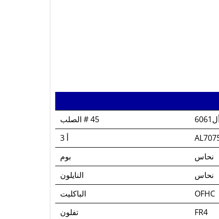
ل6061
45 # الصلب
AL707
أ 3
نحاس
بوم
نحاس
النايلون
OFHC
الباكليت
FR4
تفلون