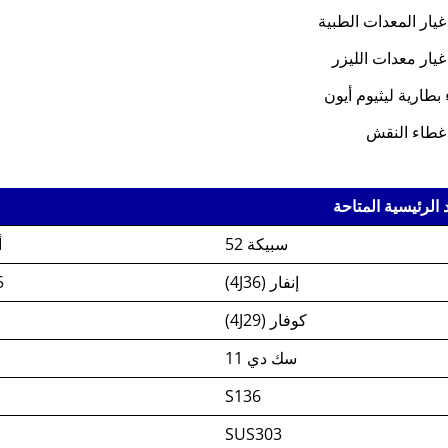
يار المعدات الطبية
يار معدات الليزر
 بطارية ليثيوم أيون
 غطاء النقش
 الرئيسية المتاحة
سبيكة 52
أ
إنفار (4J36)
5
كوفار (4J29)
سك دي 11
S136
SUS303